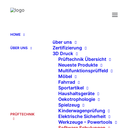
Software Schulungen
Home
Archive by Category "Software Schulungen"
HOME
Send Catalog (PDF)
über uns
Zertifizierung
ÜBER UNS
3D Druck
Prüftechnik Übersicht
Neueste Produkte
Multifunktionsprüffeld
   KATALOG EN (PDF)
Möbel
Fahrrad
Sportartikel
Haushaltsgeräte
Oekotrophologie
SEARCH
Spielzeug
Kinderwagenprüfung
PRÜFTECHNIK
Elektrische Sicherheit
Suche
Werkzeuge – Powertools
Software Schulungen