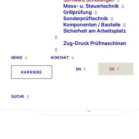
nach:
Mess- u. Steuertechnik
Grillprüfung
Sonderprüftechnik
Komponenten / Bauteile
Sicherheit am Arbeitsplatz
Zug-Druck Prüfmaschinen
NEWS
KONTAKT
Software Schulungen
EN
DE
KARRIERE
Alle 2 Ergebnisse werden angezeigt
SUCHE