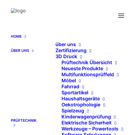
HOME
über uns
Polster
Zertifizierung
ÜBER UNS
Home
Archive by Category "Polster"
3D Druck
Prüftechnik Übersicht
Neueste Produkte
Send Catalog (PDF)
Multifunktionsprüffeld
Möbel
Fahrrad
Sportartikel
Haushaltsgeräte
Oekotrophologie
   KATALOG EN (PDF)
Spielzeug
Kinderwagenprüfung
PRÜFTECHNIK
Elektrische Sicherheit
Werkzeuge – Powertools
Software Schulungen