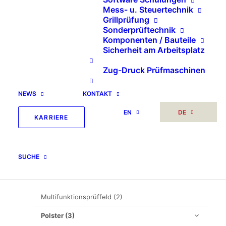
SEARCH
Mess- u. Steuertechnik
Grillprüfung
Sonderprüftechnik
Suche
Komponenten / Bauteile
Sicherheit am Arbeitsplatz
nach:
Zug-Druck Prüfmaschinen
NEWS
KONTAKT
Sonstiges
(2)
EN
DE
Unkategorisiert
(5)
KARRIERE
Prüftechnik
(307)
Multifunktionsprüffeld
(6)
SUCHE
Möbel
(132)
Multifunktionsprüffeld
(2)
Polster
(3)