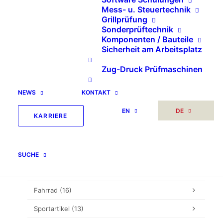
SEARCH
Mess- u. Steuertechnik
Grillprüfung
Sonderprüftechnik
Suche
Komponenten / Bauteile
Sicherheit am Arbeitsplatz
nach:
Zug-Druck Prüfmaschinen
NEWS
KONTAKT
Sonstiges
(2)
EN
DE
Unkategorisiert
(5)
KARRIERE
Prüftechnik
(307)
Multifunktionsprüffeld
(6)
SUCHE
Möbel
(132)
Fahrrad
(16)
Sportartikel
(13)