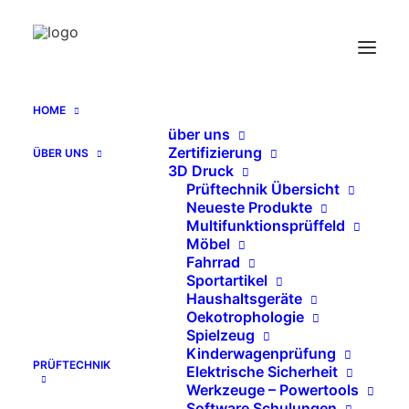
HOME
über uns
Zug-Druck Prüfung manuell
Zertifizierung
ÜBER UNS
Home
Archive by Category "Zug-Druck Prüfung manuell"
3D Druck
Prüftechnik Übersicht
Neueste Produkte
Send Catalog (PDF)
Multifunktionsprüffeld
Möbel
Fahrrad
Sportartikel
Haushaltsgeräte
Oekotrophologie
   KATALOG EN (PDF)
Spielzeug
Kinderwagenprüfung
PRÜFTECHNIK
Elektrische Sicherheit
Werkzeuge – Powertools
Software Schulungen