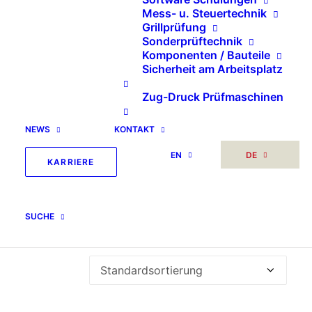
nach:
Mess- u. Steuertechnik
Grillprüfung
Sonderprüftechnik
Komponenten / Bauteile
Sicherheit am Arbeitsplatz
Zug-Druck Prüfmaschinen
NEWS
KONTAKT
Prüfstand für
EN
DE
KARRIERE
Zugstarter
SUCHE
Einzelnes Ergebnis wird angezeigt