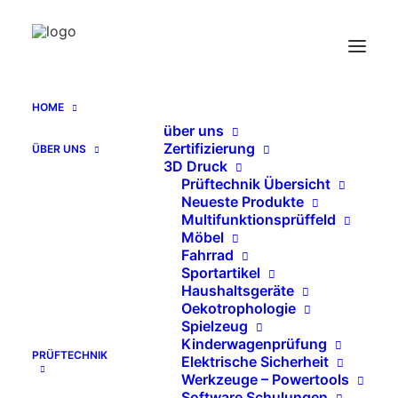
Prüfstand für Zugstarter
Home
Archive by Category "Prüfstand für Zugstarter"
HOME
Send Catalog (PDF)
über uns
Zertifizierung
ÜBER UNS
3D Druck
Prüftechnik Übersicht
Neueste Produkte
Multifunktionsprüffeld
   KATALOG EN (PDF)
Möbel
Fahrrad
Sportartikel
Haushaltsgeräte
Oekotrophologie
SEARCH
Spielzeug
Kinderwagenprüfung
PRÜFTECHNIK
Elektrische Sicherheit
Suche
Werkzeuge – Powertools
Software Schulungen