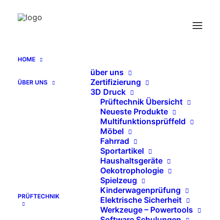
Zug-Druck Prüfung hydraulisch
Home
Archive by Category "Zug-Druck Prüfung hydraulisch"
HOME
über uns
Send Catalog (PDF)
Zertifizierung
ÜBER UNS
3D Druck
Prüftechnik Übersicht
Neueste Produkte
Multifunktionsprüffeld
Möbel
   KATALOG EN (PDF)
Fahrrad
Sportartikel
Haushaltsgeräte
Oekotrophologie
Spielzeug
SEARCH
Kinderwagenprüfung
PRÜFTECHNIK
Elektrische Sicherheit
Werkzeuge – Powertools
Suche
Software Schulungen