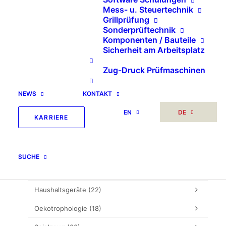
Mess- u. Steuertechnik
nach:
Grillprüfung
Sonderprüftechnik
Komponenten / Bauteile
Sicherheit am Arbeitsplatz
Sonstiges
(2)
Zug-Druck Prüfmaschinen
Unkategorisiert
(5)
Prüftechnik
(307)
NEWS
KONTAKT
EN
DE
Multifunktionsprüffeld
(6)
KARRIERE
Möbel
(132)
Fahrrad
(16)
SUCHE
Sportartikel
(13)
Haushaltsgeräte
(22)
Oekotrophologie
(18)