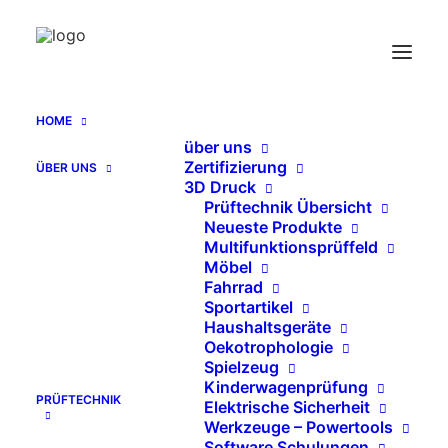
HOME
über uns
Bieber® Prüfmittel zur
Zertifizierung
ÜBER UNS
Haushaltswarenprüfung
3D Druck
Home
Prüftechnik Übersicht
Neueste Produkte
Archive by Category "Bieber® Prüfmittel zur
Multifunktionsprüffeld
Haushaltswarenprüfung"
Möbel
Fahrrad
Send Catalog (PDF)
Sportartikel
Haushaltsgeräte
Oekotrophologie
Spielzeug
Kinderwagenprüfung
PRÜFTECHNIK
Elektrische Sicherheit
   KATALOG EN (PDF)
Werkzeuge – Powertools
Software Schulungen