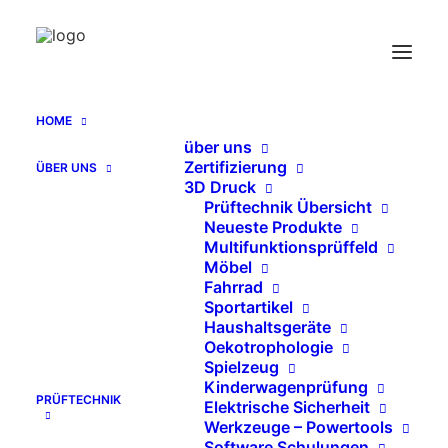
HOME
über uns
Staubsaugerprüfkammer
Zertifizierung
ÜBER UNS
Home
Archive by Category "Staubsaugerprüfkammer"
3D Druck
Prüftechnik Übersicht
Neueste Produkte
Send Catalog (PDF)
Multifunktionsprüffeld
Möbel
Fahrrad
Sportartikel
Haushaltsgeräte
Oekotrophologie
   KATALOG EN (PDF)
Spielzeug
Kinderwagenprüfung
PRÜFTECHNIK
Elektrische Sicherheit
Werkzeuge – Powertools
Software Schulungen