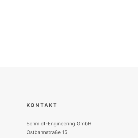
Prüfkammer für Staubsauger mit Vernebelungsanlage
WEITERLESEN
KONTAKT
Schmidt-Engineering GmbH
Ostbahnstraße 15