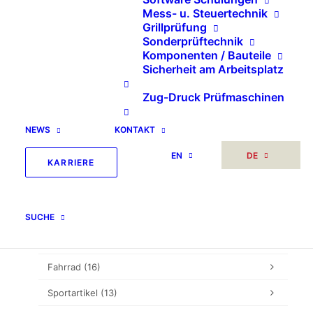
SEARCH
Mess- u. Steuertechnik
Grillprüfung
Sonderprüftechnik
Suche
Komponenten / Bauteile
Sicherheit am Arbeitsplatz
nach:
Zug-Druck Prüfmaschinen
NEWS
KONTAKT
Sonstiges
(2)
EN
DE
Unkategorisiert
(5)
KARRIERE
Prüftechnik
(307)
Multifunktionsprüffeld
(6)
SUCHE
Möbel
(132)
Fahrrad
(16)
Sportartikel
(13)