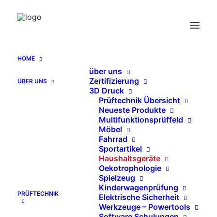
Prüfkammer für Staubsauger mit
Vernebelungsanlage
Home
HOME
Prüfkammer für Staubsauger mit Vernebelungsanlage
über uns
Zertifizierung
ÜBER UNS
3D Druck
Prüftechnik Übersicht
Neueste Produkte
Multifunktionsprüffeld
Möbel
Fahrrad
Sportartikel
Haushaltsgeräte
Oekotrophologie
Spielzeug
Kinderwagenprüfung
PRÜFTECHNIK
Elektrische Sicherheit
Werkzeuge – Powertools
Software Schulungen