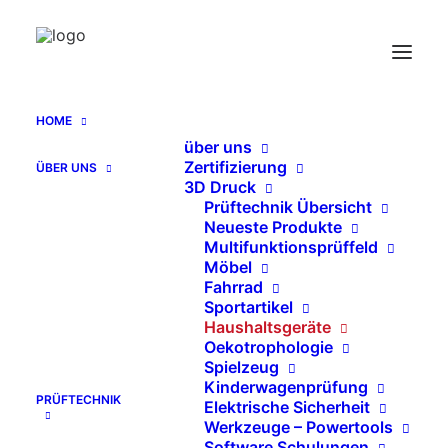
HOME
über uns
Bieber® Prüfmittel Ermüdungsprüfung von
Zertifizierung
ÜBER UNS
Topfgriffen
3D Druck
Home
Prüftechnik Übersicht
Neueste Produkte
Bieber® Prüfmittel Ermüdungsprüfung von Topfgriffen
Multifunktionsprüffeld
Möbel
Fahrrad
Sportartikel
Haushaltsgeräte
Oekotrophologie
Spielzeug
Kinderwagenprüfung
PRÜFTECHNIK
Elektrische Sicherheit
Werkzeuge – Powertools
Software Schulungen