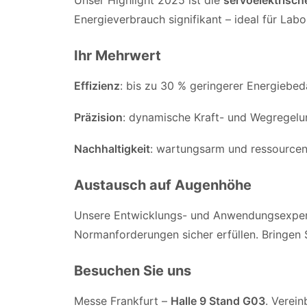
Unser Highlight 2025 ist die
servoelektrisch
Energieverbrauch signifikant – ideal für La
Ihr Mehrwert
Effizienz
: bis zu 30 % geringerer Energiebed
Präzision
: dynamische Kraft- und Wegregelun
Nachhaltigkeit
: wartungsarm und ressource
Austausch auf Augenhöhe
Unsere Entwicklungs- und Anwendungsexperte
Normanforderungen sicher erfüllen. Bringen S
Besuchen Sie uns
Messe Frankfurt –
Halle 9 Stand G03
. Verei