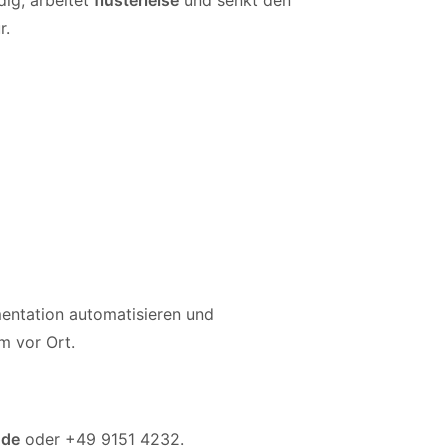
dig, arbeitet
flüsterleise
und senkt den
r.
entation automatisieren und
m vor Ort.
.de
oder +49 9151 4232.