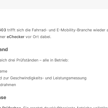
 G03
trifft sich die Fahrrad- und E-Mobility-Branche wieder
tner
eChecker
vor Ort dabei.
tand
ich drei Prüfständen – alle in Betrieb:
teme
nd zur Geschwindigkeits- und Leistungsmessung
adrahmen
hse