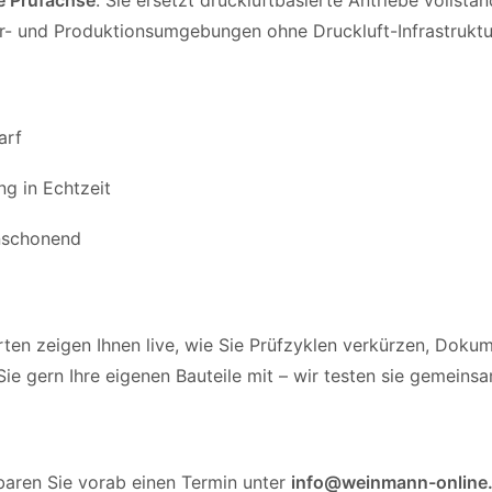
e Prüfachse
. Sie ersetzt druckluftbasierte Antriebe vollstän
bor- und Produktionsumgebungen ohne Druckluft-Infrastruktu
arf
g in Echtzeit
nschonend
n zeigen Ihnen live, wie Sie Prüfzyklen verkürzen, Dokum
ie gern Ihre eigenen Bauteile mit – wir testen sie gemeinsa
nbaren Sie vorab einen Termin unter
info@weinmann-online