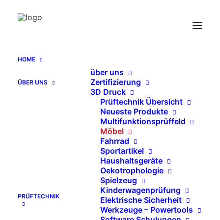
Zubehör Spielzeugprüfung nach EN 71-1 und
ASTMF 963
Home
HOME
Zubehör Spielzeugprüfung nach EN 71-1 und ASTMF 963
über uns
Zertifizierung
ÜBER UNS
3D Druck
Prüftechnik Übersicht
Neueste Produkte
Multifunktionsprüffeld
Möbel
Fahrrad
Sportartikel
Haushaltsgeräte
Oekotrophologie
Spielzeug
Kinderwagenprüfung
PRÜFTECHNIK
Elektrische Sicherheit
Werkzeuge – Powertools
Software Schulungen