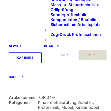
Mess- u. Steuertechnik
Grillprüfung
Sonderprüftechnik
Komponenten / Bauteile
Sicherheit am Arbeitsplatz
Zug-Druck Prüfmaschinen
Zubehör
NEWS
KONTAKT
Spielzeugprüfung nach
EN
DE
KARRIERE
EN 71-1 und ASTMF 963
SUCHE
Artikelnummer
08004-E
Kategorien
Kindermöbelprüfung Zubehör
,
Prüftechnik
,
Möbel
,
Kindermöbel