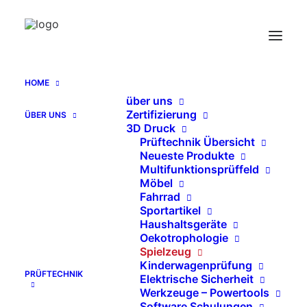
Spielwarenprüfung EN 71-2
Entflammbarkeitsprüfung
Home
HOME
Spielwarenprüfung EN 71-2 Entflammbarkeitsprüfung
über uns
Zertifizierung
ÜBER UNS
3D Druck
Prüftechnik Übersicht
Neueste Produkte
Multifunktionsprüffeld
Möbel
Fahrrad
Sportartikel
Haushaltsgeräte
Oekotrophologie
Spielzeug
Kinderwagenprüfung
PRÜFTECHNIK
Elektrische Sicherheit
Werkzeuge – Powertools
Software Schulungen