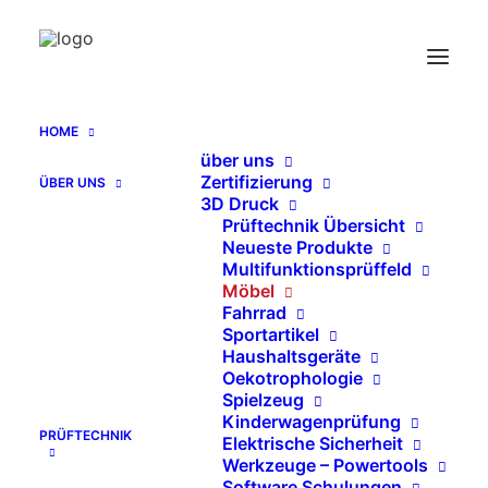
Radius Messung für Stuhlrückenlehen ORG –
Außenradius Messgerät
Home
HOME
Radius Messung für Stuhlrückenlehen ORG –
über uns
Außenradius Messgerät
Zertifizierung
ÜBER UNS
3D Druck
Prüftechnik Übersicht
Neueste Produkte
Multifunktionsprüffeld
Möbel
Fahrrad
Sportartikel
Haushaltsgeräte
Oekotrophologie
Spielzeug
Kinderwagenprüfung
PRÜFTECHNIK
Elektrische Sicherheit
Werkzeuge – Powertools
Software Schulungen