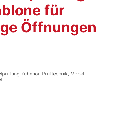
blone für
ige Öffnungen
lprüfung Zubehör
,
Prüftechnik
,
Möbel
,
l