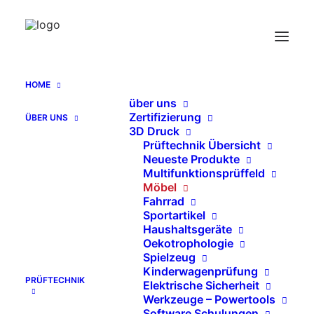
Normdruckstempel zur Möbelprüfung
Druckstempel Polstermöbel DIN 68888
Home
HOME
Normdruckstempel zur Möbelprüfung Druckstempel
über uns
Polstermöbel DIN 68888
Zertifizierung
ÜBER UNS
3D Druck
Prüftechnik Übersicht
Neueste Produkte
Multifunktionsprüffeld
Möbel
Fahrrad
Sportartikel
Haushaltsgeräte
Oekotrophologie
Spielzeug
Kinderwagenprüfung
PRÜFTECHNIK
Elektrische Sicherheit
Werkzeuge – Powertools
Software Schulungen