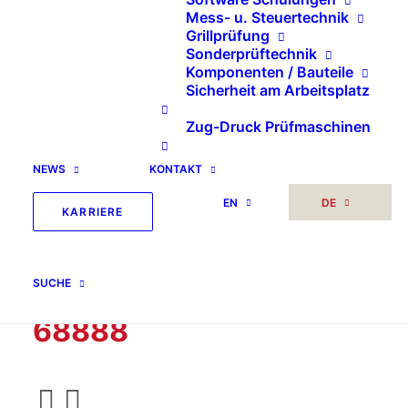
Mess- u. Steuertechnik
Grillprüfung
Sonderprüftechnik
Komponenten / Bauteile
Sicherheit am Arbeitsplatz
Zug-Druck Prüfmaschinen
NEWS
KONTAKT
Normdruckstempel zur
EN
DE
KARRIERE
Möbelprüfung
Druckstempel
SUCHE
Polstermöbel DIN
68888