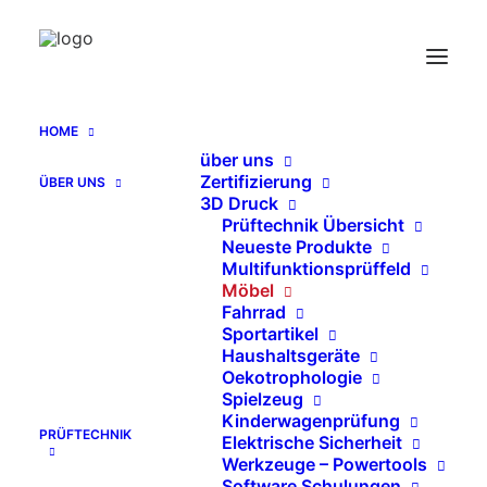
Normdruckstempel zur Möbelprüfung
Druckstempel für Rückenlehne 250 x 200
mm, EN 1335 /1728
HOME
Home
über uns
Normdruckstempel zur Möbelprüfung Druckstempel für
Zertifizierung
ÜBER UNS
Rückenlehne 250 x 200 mm, EN 1335 /1728
3D Druck
Prüftechnik Übersicht
Neueste Produkte
Multifunktionsprüffeld
Möbel
Fahrrad
Sportartikel
Haushaltsgeräte
Oekotrophologie
Spielzeug
Kinderwagenprüfung
PRÜFTECHNIK
Elektrische Sicherheit
Werkzeuge – Powertools
Software Schulungen