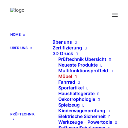
Kindermatratzenprüfung Prüfschablone für
Einsinktiefe nach EN 16890
Home
HOME
Kindermatratzenprüfung Prüfschablone für Einsinktiefe
über uns
nach EN 16890
Zertifizierung
ÜBER UNS
3D Druck
Prüftechnik Übersicht
Neueste Produkte
Multifunktionsprüffeld
Möbel
Fahrrad
Sportartikel
Haushaltsgeräte
Oekotrophologie
Spielzeug
Kinderwagenprüfung
PRÜFTECHNIK
Elektrische Sicherheit
Werkzeuge – Powertools
Software Schulungen