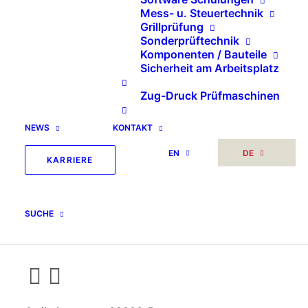
Mess- u. Steuertechnik
Grillprüfung
Sonderprüftechnik
Komponenten / Bauteile
Sicherheit am Arbeitsplatz
Zug-Druck Prüfmaschinen
NEWS
KONTAKT
Kindermatratzenprüfung
EN
DE
KARRIERE
Prüfschablone für
Einsinktiefe nach EN
SUCHE
16890