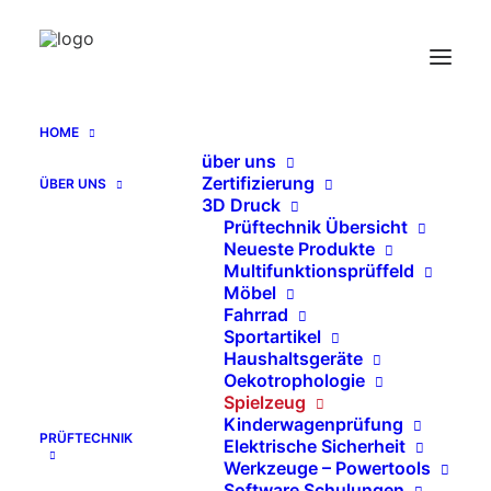
HOME
über uns
HIC Fallprüfung EN 1177 Sportböden
Zertifizierung
ÜBER UNS
(Halle/Aussenplätze)
3D Druck
Home
Prüftechnik Übersicht
Neueste Produkte
HIC Fallprüfung EN 1177 Sportböden
Multifunktionsprüffeld
(Halle/Aussenplätze)
Möbel
Fahrrad
Sportartikel
Haushaltsgeräte
Oekotrophologie
Spielzeug
Kinderwagenprüfung
PRÜFTECHNIK
Elektrische Sicherheit
Werkzeuge – Powertools
Software Schulungen