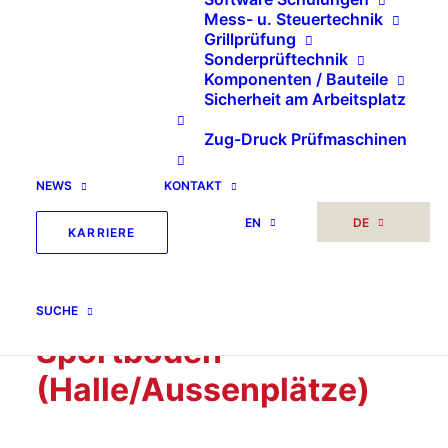
Mess- u. Steuertechnik
Grillprüfung
Sonderprüftechnik
Komponenten / Bauteile
Sicherheit am Arbeitsplatz
Zug-Druck Prüfmaschinen
NEWS
KONTAKT
EN
DE
KARRIERE
HIC Fallprüfung EN 1177
SUCHE
Sportböden
(Halle/Aussenplätze)