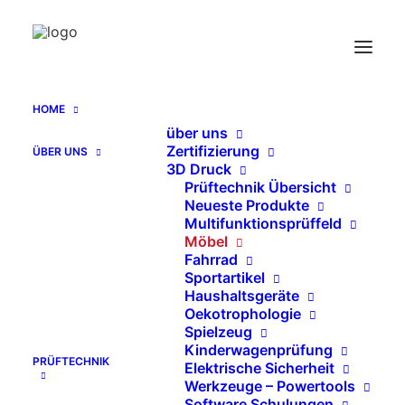
Gewindeadapter Innen – Innen – Gewinde
Home
Gewindeadapter Innen – Innen – Gewinde
HOME
über uns
Zertifizierung
ÜBER UNS
3D Druck
Prüftechnik Übersicht
Neueste Produkte
Multifunktionsprüffeld
Möbel
Fahrrad
Sportartikel
Haushaltsgeräte
Oekotrophologie
Spielzeug
Kinderwagenprüfung
PRÜFTECHNIK
Elektrische Sicherheit
Werkzeuge – Powertools
Software Schulungen