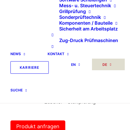
Mess- u. Steuertechnik
Grillprüfung
Sonderprüftechnik
Komponenten / Bauteile
Sicherheit am Arbeitsplatz
Gewindeadapter Innen
Zug-Druck Prüfmaschinen
– Innen – Gewinde
NEWS
KONTAKT
EN
DE
KARRIERE
Artikelnummer
09940- C
SUCHE
Kategorien
Prüftechnik
,
Möbel
,
Stühle
,
Zubehör - Stuhlprüfung
Produkt anfragen