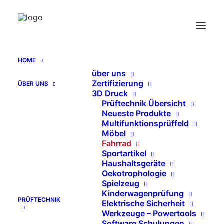
HOME
über uns
Fahrradrahmenprüfstand (Prüfung der
Zertifizierung
ÜBER UNS
hinteren Bremsenaufnahme gemäß ISO 4210-
3D Druck
6:2023 (Pkt. 4.6.3))
Prüftechnik Übersicht
Neueste Produkte
Home
Multifunktionsprüffeld
Fahrradrahmenprüfstand (Prüfung der hinteren
Möbel
Bremsenaufnahme gemäß ISO 4210-6:2023 (Pkt. 4.6.3))
Fahrrad
Sportartikel
Haushaltsgeräte
Oekotrophologie
Spielzeug
Kinderwagenprüfung
PRÜFTECHNIK
Elektrische Sicherheit
Werkzeuge – Powertools
Software Schulungen