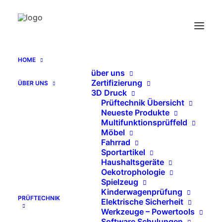
Endurance-Test für Koffergriffe
Home
Endurance-Test für Koffergriffe
HOME
über uns
Zertifizierung
ÜBER UNS
3D Druck
Prüftechnik Übersicht
Neueste Produkte
Multifunktionsprüffeld
Möbel
Fahrrad
Sportartikel
Haushaltsgeräte
Oekotrophologie
Spielzeug
Kinderwagenprüfung
PRÜFTECHNIK
Elektrische Sicherheit
Werkzeuge – Powertools
Software Schulungen