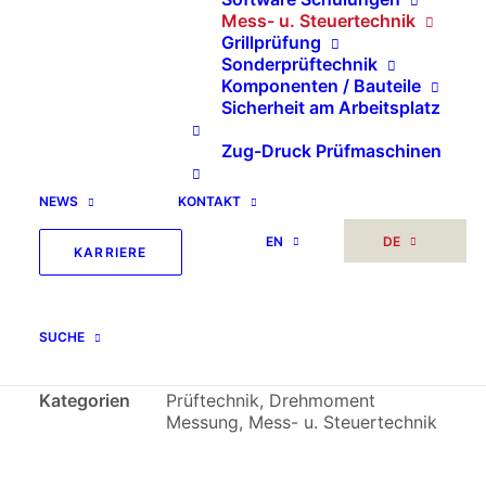
Mess- u. Steuertechnik
Grillprüfung
Sonderprüftechnik
Komponenten / Bauteile
Sicherheit am Arbeitsplatz
Drehmoment
Zug-Druck Prüfmaschinen
Messgerät ST 0 bis 500
NEWS
KONTAKT
Nm
EN
DE
KARRIERE
SUCHE
Artikelnummer
6512bd43d9ca
Kategorien
Prüftechnik
,
Drehmoment
Messung
,
Mess- u. Steuertechnik