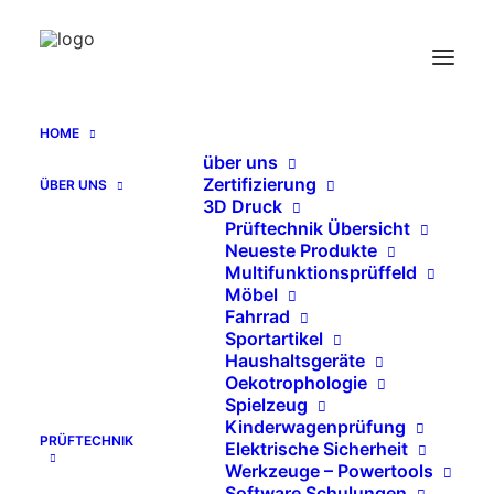
Drehmoment Messgerät ST 0 bis 500 Nm
Home
Drehmoment Messgerät ST 0 bis 500 Nm
HOME
über uns
Zertifizierung
ÜBER UNS
3D Druck
Prüftechnik Übersicht
Neueste Produkte
Multifunktionsprüffeld
Möbel
Fahrrad
Sportartikel
Haushaltsgeräte
Oekotrophologie
Spielzeug
Kinderwagenprüfung
PRÜFTECHNIK
Elektrische Sicherheit
Werkzeuge – Powertools
Software Schulungen